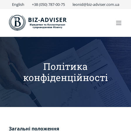
Skip
English
+38 (050) 787-00-75
leonid@biz-adviser.com.ua
to
content
Політика
конфіденційності
Загальні положення