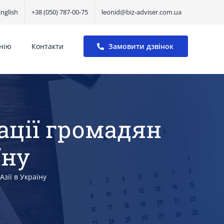
nglish
+38 (050) 787-00-75
leonid@biz-adviser.com.ua
нію
Контакти
Замовити дзвінок
ації громадян
їну
Азії в Україну