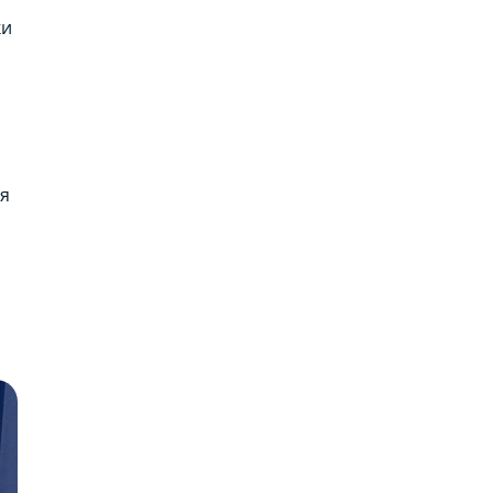
ки
тя