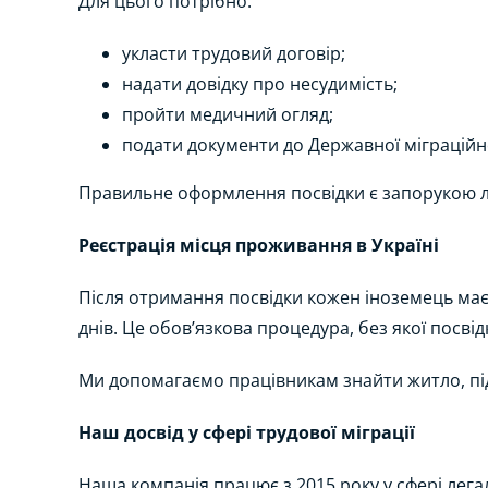
Для цього потрібно:
укласти трудовий договір;
надати довідку про несудимість;
пройти медичний огляд;
подати документи до Державної міграційн
Правильне оформлення посвідки є запорукою л
Реєстрація місця проживання в Україні
Після отримання посвідки кожен іноземець має
днів. Це обов’язкова процедура, без якої посві
Ми допомагаємо працівникам знайти житло, під
Наш досвід у сфері трудової міграції
Наша компанія працює з 2015 року у сфері лег