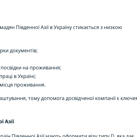
адян Південної Азії в Україну стикається з низкою
ірки документів;
 посвідки на проживання;
аці в Україні;
 місця проживання.
аштування, тому допомога досвідченої компанії є ключе
ї Азії
їн Південної Азії мають оформити візу типу D, яка дає