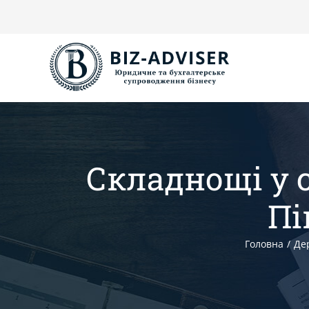
Skip
to
content
Складнощі у 
Пі
Головна
/
Де