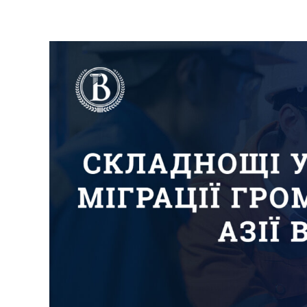
View
Larger
Image