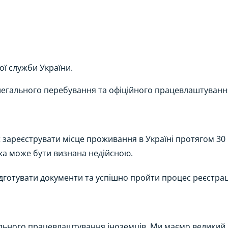
ої служби України.
егального перебування та офіційного працевлаштуванн
 зареєструвати місце проживання в Україні протягом 30
дка може бути визнана недійсною.
готувати документи та успішно пройти процес реєстраці
ального працевлаштування іноземців. Ми маємо великий