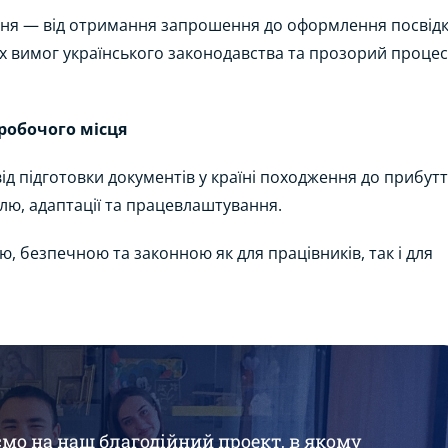
ння — від отримання запрошення до оформлення посвід
х вимог українського законодавства та прозорий процес
робочого місця
д підготовки документів у країні походження до прибут
ю, адаптації та працевлаштування.
 безпечною та законною як для працівників, так і для
ємо на наш благодійний проект, в якому