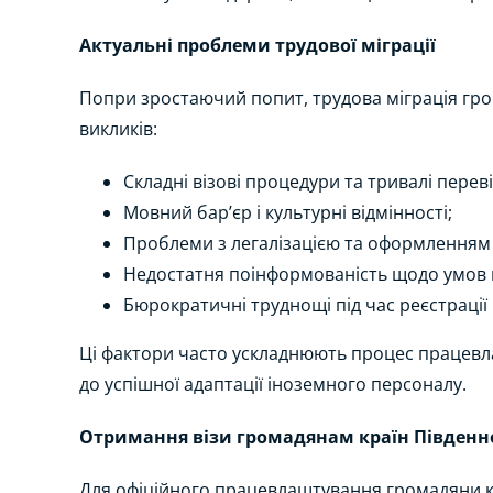
Актуальні проблеми трудової міграції
Попри зростаючий попит, трудова міграція гром
викликів:
Складні візові процедури та тривалі перев
Мовний бар’єр і культурні відмінності;
Проблеми з легалізацією та оформленням
Недостатня поінформованість щодо умов пр
Бюрократичні труднощі під час реєстрації
Ці фактори часто ускладнюють процес працевл
до успішної адаптації іноземного персоналу.
Отримання візи громадянам країн Південно
Для офіційного працевлаштування громадяни кра