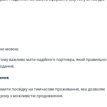
кою мовою.
тому важливо мати надійного партнера, який правильно
подання.
ання
ормити посвідку на тимчасове проживання, яка дозволяє
м року з можливістю продовження.