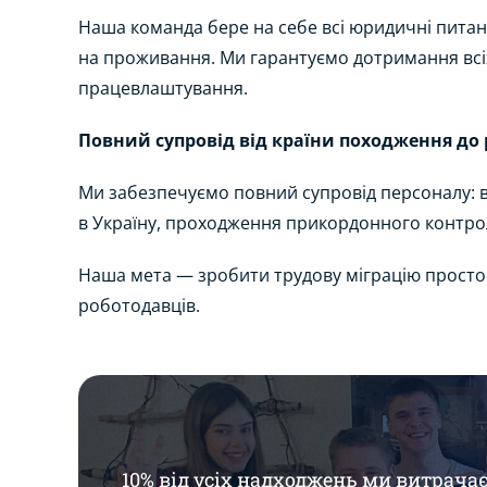
Наша команда бере на себе всі юридичні пита
на проживання. Ми гарантуємо дотримання всі
працевлаштування.
Повний супровід від країни походження до 
Ми забезпечуємо повний супровід персоналу: ві
в Україну, проходження прикордонного контрол
Наша мета — зробити трудову міграцію простою,
роботодавців.
10% від усіх надходжень ми витрача