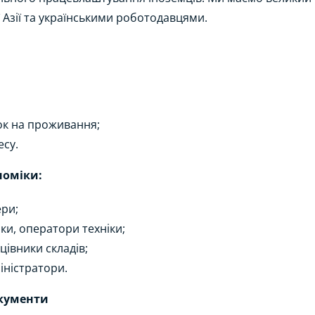
ї Азії та українськими роботодавцями.
ок на проживання;
есу.
номіки:
ери;
ки, оператори техніки;
цівники складів;
міністратори.
окументи